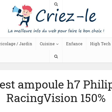
ricolage / Jardin
Cuisine
Enfance
High Tech
est ampoule h7 Phili
RacingVision 150%