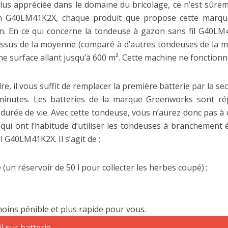
lus appréciée dans le domaine du bricolage, ce n’est sûrem
on G40LM41K2X, chaque produit que propose cette marque 
n. En ce qui concerne la tondeuse à gazon sans fil G40LM41K
dessus de la moyenne (comparé à d’autres tondeuses de la m
ne surface allant jusqu’à 600 m². Cette machine ne fonctionn
e, il vous suffit de remplacer la première batterie par la sec
minutes. Les batteries de la marque Greenworks sont r
urée de vie. Avec cette tondeuse, vous n’aurez donc pas à cra
 qui ont l’habitude d’utiliser les tondeuses à branchement
l G40LM41K2X. Il s’agit de :
(un réservoir de 50 l pour collecter les herbes coupé) ;
 moins pénible et plus rapide pour vous.